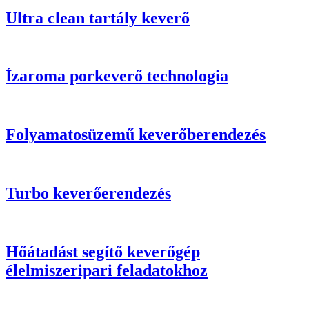
Ultra clean tartály keverő
Ízaroma porkeverő technologia
Folyamatosüzemű keverőberendezés
Turbo keverőerendezés
Hőátadást segítő keverőgép
élelmiszeripari feladatokhoz