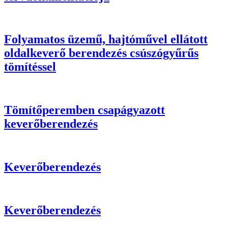
Folyamatos üzemű, hajtóművel ellátott
oldalkeverő berendezés csúszógyűrűs
tömítéssel
Tömítőperemben csapágyazott
keverőberendezés
Keverőberendezés
Keverőberendezés