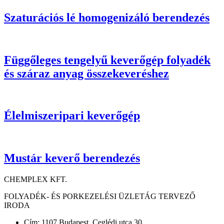
Szaturációs lé homogenizáló berendezés
Függőleges tengelyű keverőgép folyadék
és száraz anyag összekeveréshez
Élelmiszeripari keverőgép
Mustár keverő berendezés
CHEMPLEX KFT.
FOLYADÉK- ÉS PORKEZELÉSI ÜZLETÁG TERVEZŐ
IRODA
Cím: 1107 Budapest, Ceglédi utca 30.