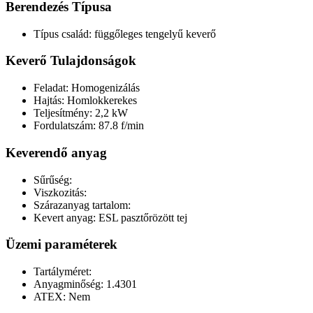
Berendezés Típusa
Típus család: függőleges tengelyű keverő
Keverő Tulajdonságok
Feladat: Homogenizálás
Hajtás: Homlokkerekes
Teljesítmény: 2,2 kW
Fordulatszám: 87.8 f/min
Keverendő anyag
Sűrűség:
Viszkozitás:
Szárazanyag tartalom:
Kevert anyag: ESL pasztőrözött tej
Üzemi paraméterek
Tartályméret:
Anyagminőség: 1.4301
ATEX: Nem