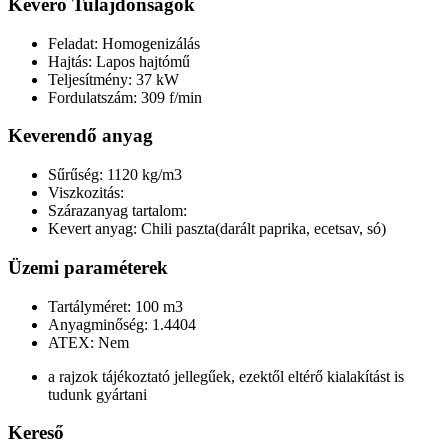
Keverő Tulajdonságok
Feladat: Homogenizálás
Hajtás: Lapos hajtómű
Teljesítmény: 37 kW
Fordulatszám: 309 f/min
Keverendő anyag
Sűrűség: 1120 kg/m3
Viszkozitás:
Szárazanyag tartalom:
Kevert anyag: Chili paszta(darált paprika, ecetsav, só)
Üzemi paraméterek
Tartályméret: 100 m3
Anyagminőség: 1.4404
ATEX: Nem
a rajzok tájékoztató jellegűek, ezektől eltérő kialakítást is
tudunk gyártani
Kereső