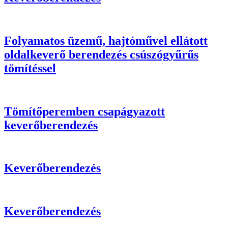
Folyamatos üzemű, hajtóművel ellátott
oldalkeverő berendezés csúszógyűrűs
tömítéssel
Tömítőperemben csapágyazott
keverőberendezés
Keverőberendezés
Keverőberendezés