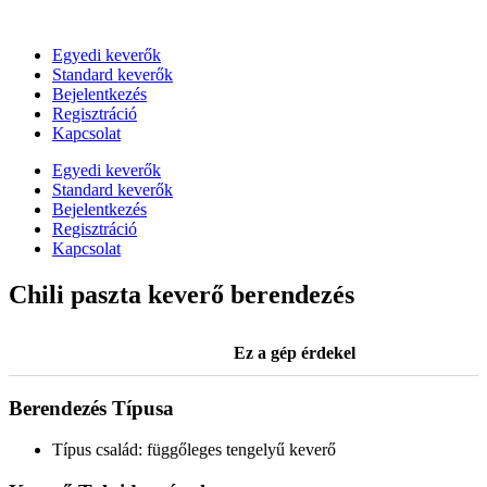
Skip
to
Egyedi keverők
content
Standard keverők
Bejelentkezés
Regisztráció
Kapcsolat
Egyedi keverők
Standard keverők
Bejelentkezés
Regisztráció
Kapcsolat
Chili paszta keverő berendezés
Ez a gép érdekel
Berendezés Típusa
Típus család: függőleges tengelyű keverő