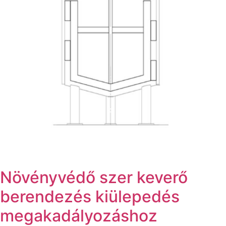
Növényvédő szer keverő
berendezés kiülepedés
megakadályozáshoz