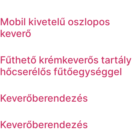
Mobil kivetelű oszlopos
keverő
Fűthető krémkeverős tartály
hőcserélős fűtőegységgel
Keverőberendezés
Keverőberendezés