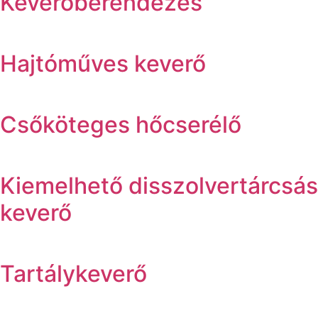
Keverőberendezés
Hajtóműves keverő
Csőköteges hőcserélő
Kiemelhető disszolvertárcsás
keverő
Tartálykeverő