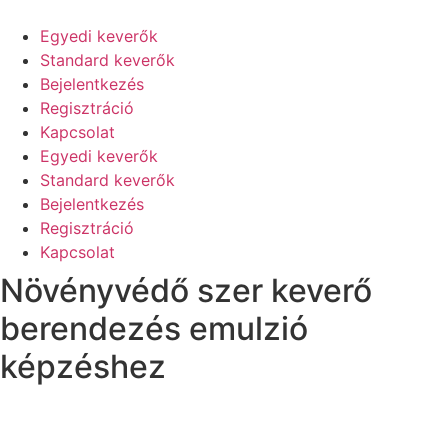
Skip
to
Egyedi keverők
content
Standard keverők
Bejelentkezés
Regisztráció
Kapcsolat
Egyedi keverők
Standard keverők
Bejelentkezés
Regisztráció
Kapcsolat
Növényvédő szer keverő
berendezés emulzió
képzéshez