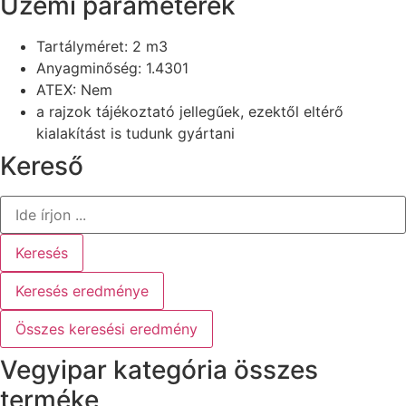
Üzemi paraméterek
Tartályméret: 2 m3
Anyagminőség: 1.4301
ATEX: Nem
a rajzok tájékoztató jellegűek, ezektől eltérő
kialakítást is tudunk gyártani
Kereső
Search
...
Keresés
Keresés eredménye
Összes keresési eredmény
Vegyipar kategória összes
terméke