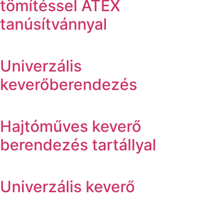
tömítéssel ATEX
tanúsítvánnyal
Univerzális
keverőberendezés
Hajtóműves keverő
berendezés tartállyal
Univerzális keverő