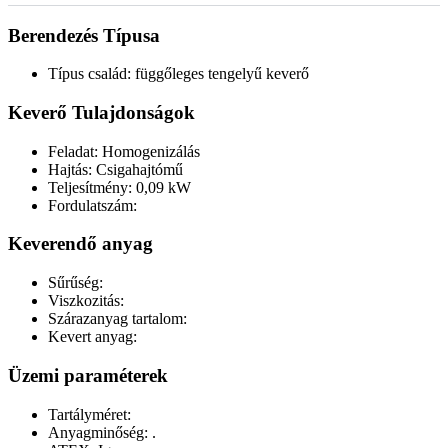
Berendezés Típusa
Típus család: függőleges tengelyű keverő
Keverő Tulajdonságok
Feladat: Homogenizálás
Hajtás: Csigahajtómű
Teljesítmény: 0,09 kW
Fordulatszám:
Keverendő anyag
Sűrűség:
Viszkozitás:
Szárazanyag tartalom:
Kevert anyag:
Üzemi paraméterek
Tartályméret:
Anyagminőség: .