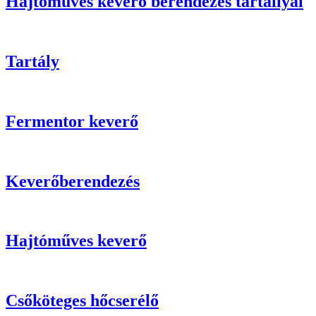
Hajtóműves keverő berendezés tartállyal
Tartály
Fermentor keverő
Keverőberendezés
Hajtóműves keverő
Csőköteges hőcserélő