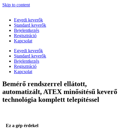
Skip to content
Egyedi keverők
Standard keverők
Bejelentkezés
Regisztráció
Kapcsolat
Egyedi keverők
Standard keverők
Bejelentkezés
Regisztráció
Kapcsolat
Bemérő rendszerrel ellátott,
automatizált, ATEX minősítésű keverő
technológia komplett telepítéssel
Ez a gép érdekel