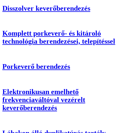
Disszolver keverőberendezés
Komplett porkeverő- és kitároló
technológia berendezései, telepítéssel
Porkeverő berendezés
Elektronikusan emelhető
frekvenciaváltóval vezérelt
keverőberendezés
Lábakon álló duplikatúrás tartály