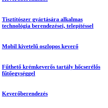
Tisztítószer gyártására alkalmas
technológia berendezései, telepítéssel
Mobil kivetelű oszlopos keverő
Fűthető krémkeverős tartály hőcserélős
fűtőegységgel
Keverőberendezés