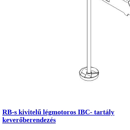
RB-s kivitelű légmotoros IBC- tartály
keverőberendezés