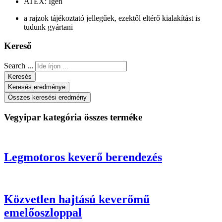
ATEX: Igen
a rajzok tájékoztató jellegűek, ezektől eltérő kialakítást is
tudunk gyártani
Kereső
Search ...
Keresés
Keresés eredménye
Összes keresési eredmény
Vegyipar kategória összes terméke
Legmotoros keverő berendezés
Közvetlen hajtású keverőmű
emelőoszloppal