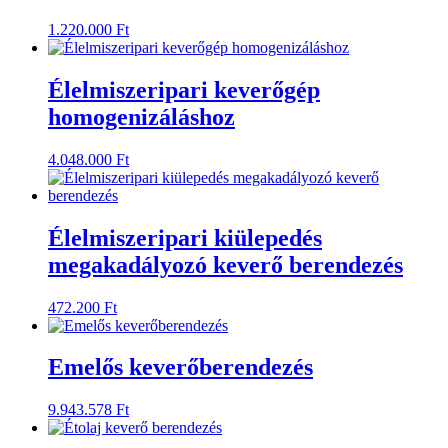
1.220.000
Ft
Élelmiszeripari keverőgép
homogenizáláshoz
4.048.000
Ft
Élelmiszeripari kiülepedés
megakadályozó keverő berendezés
472.200
Ft
Emelős keverőberendezés
9.943.578
Ft