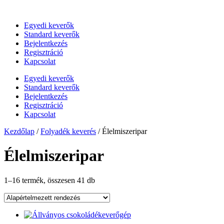
Skip
to
Egyedi keverők
content
Standard keverők
Bejelentkezés
Regisztráció
Kapcsolat
Egyedi keverők
Standard keverők
Bejelentkezés
Regisztráció
Kapcsolat
Kezdőlap
/
Folyadék keverés
/ Élelmiszeripar
Élelmiszeripar
1–16 termék, összesen 41 db