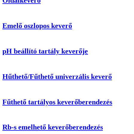
Oldalkeverő
Emelő oszlopos keverő
pH beállító tartály keverője
Hűthető/Fűthető univerzális keverő
Fűthető tartályos keverőberendezés
Rb-s emelhető keverőberendezés