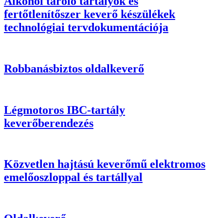
Alkohol tároló tartályok és
fertőtlenítőszer keverő készülékek
technológiai tervdokumentációja
Robbanásbiztos oldalkeverő
Légmotoros IBC-tartály
keverőberendezés
Közvetlen hajtású keverőmű elektromos
emelőoszloppal és tartállyal