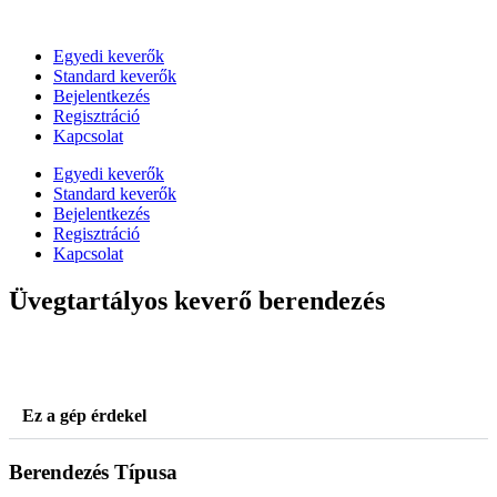
Skip
to
Egyedi keverők
content
Standard keverők
Bejelentkezés
Regisztráció
Kapcsolat
Egyedi keverők
Standard keverők
Bejelentkezés
Regisztráció
Kapcsolat
Üvegtartályos keverő berendezés
Ez a gép érdekel
Berendezés Típusa