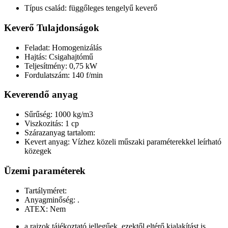
Típus család: függőleges tengelyű keverő
Keverő Tulajdonságok
Feladat: Homogenizálás
Hajtás: Csigahajtómű
Teljesítmény: 0,75 kW
Fordulatszám: 140 f/min
Keverendő anyag
Sűrűség: 1000 kg/m3
Viszkozitás: 1 cp
Szárazanyag tartalom:
Kevert anyag: Vízhez közeli műszaki paraméterekkel leírható
közegek
Üzemi paraméterek
Tartályméret:
Anyagminőség: .
ATEX: Nem
a rajzok tájékoztató jellegűek, ezektől eltérő kialakítást is