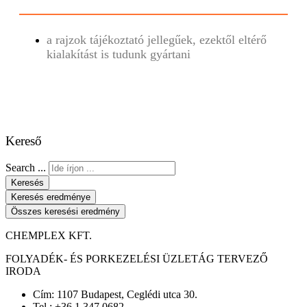
a rajzok tájékoztató jellegűek, ezektől eltérő
kialakítást is tudunk gyártani
Kereső
Search ...
Keresés
Keresés eredménye
Összes keresési eredmény
CHEMPLEX KFT.
FOLYADÉK- ÉS PORKEZELÉSI ÜZLETÁG TERVEZŐ
IRODA
Cím: 1107 Budapest, Ceglédi utca 30.
Tel.: +36 1 347 0682